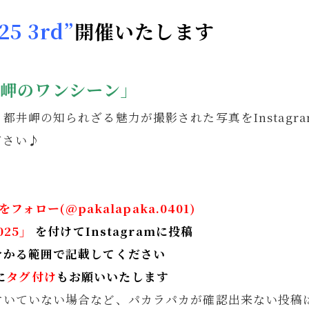
 3rd”
開催いたします
岬のワンシーン」
井岬の知られざる魅力が撮影された写真をInstagr
ださい♪
ロー(@pakalapaka.0401)
025」
を付けてInstagramに投稿
分かる範囲で記載してください
に
タグ付け
もお願いいたします
付いていない場合など、パカラパカが確認出来ない投稿