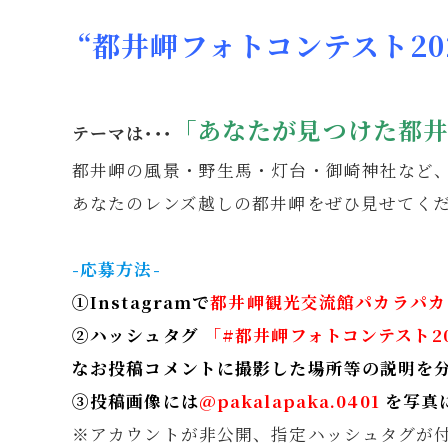
“都井岬フォトコンテスト2025
「あなたが見つけた都井
テーマは･･･
都井岬の風景・野生馬・灯台・御崎神社など、都
あなたのレンズ越しの都井岬をぜひ見せてく
-応募方法-
①Instagramで
都井岬観光交流館パカラパカをフォ
②ハッシュタグ
「#都井岬フォトコンテスト2
なお投稿コメントに撮影した場所等の説明を
③投稿画像には
@pakalapaka.0401
を写真
※アカウントが非公開、指定ハッシュタグが