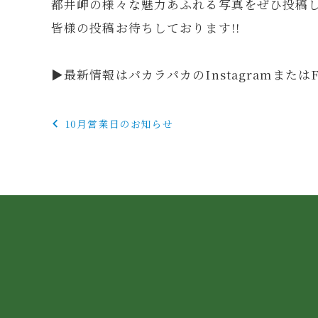
都井岬の様々な魅力あふれる写真をぜひ投稿し
皆様の投稿お待ちしております!!
▶最新情報はパカラパカのInstagramまたはF
投
10月営業日のお知らせ
稿
ナ
ビ
ゲ
ー
シ
ョ