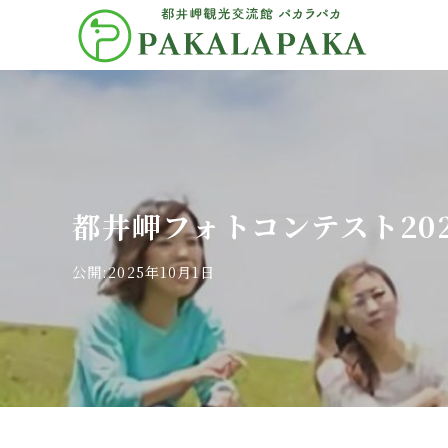
PAKALAPAKA｜都井岬観光交流
館 パカラパカ
都井岬フォトコンテスト202
公開:2025年10月1日