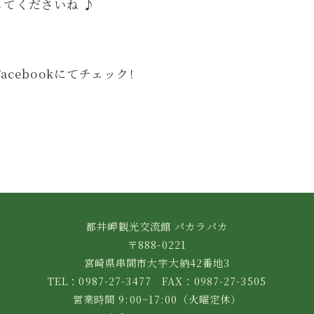
てくださいね ♪
acebookにてチェック!
都井岬観光交流館 パカラパカ
〒888-0221
宮崎県串間市大字大納42番地3
TEL：0987-27-3477 FAX：0987-27-3505
営業時間 9:00~17:00（火曜定休）