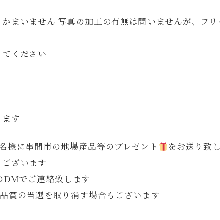
もかまいません 写真の加工の有無は問いませんが、フリ
してください
⁡
します
4名様に串間市の地場産品等のプレゼント
をお送り致
もございます
のDMでご連絡致します ⁡
作品賞の当選を取り消す場合もございます