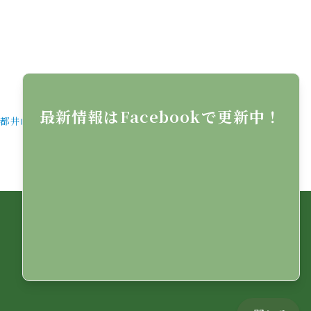
最新情報はFacebookで更新中！
都井岬フォトコンテスト2025｢2nd｣ 審査結果発表♪