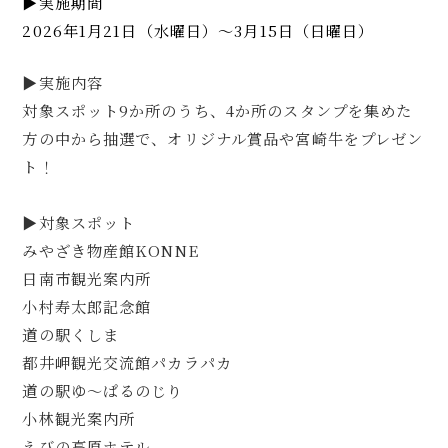
▶実施期間
2026年1月21日（水曜日）～3月15日（日曜日）
▶実施内容
対象スポット9か所のうち、4か所のスタンプを集めた
方の中から抽選で、オリジナル賞品や宮崎牛をプレゼン
ト！
⁡
▶対象スポット
みやざき物産館KONNE
日南市観光案内所
小村寿太郎記念館
道の駅くしま
都井岬観光交流館パカラパカ
道の駅ゆ～ぱるのじり
小林観光案内所
えびの高原ホテル