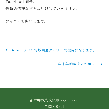
Facebook同様、
最新の情報などをお届けしていきます♪。
フォローお願いします。
投
Gotoトラベル地域共通クーポン取扱店になります。
稿
年末年始営業のお知らせ
ナ
ビ
ゲ
ー
都井岬観光交流館 パカラパカ
シ
〒888-0221