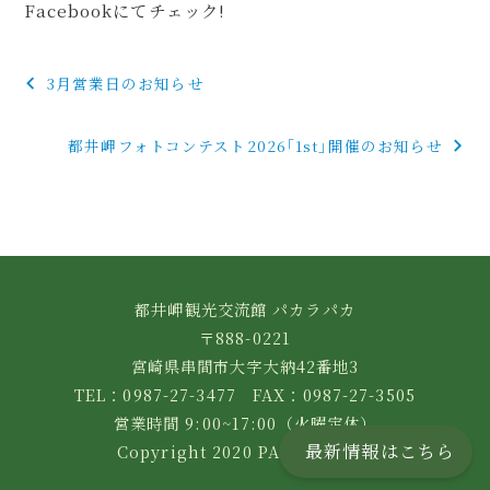
Facebookにてチェック!
投
3月営業日のお知らせ
稿
都井岬フォトコンテスト2026｢1st｣開催のお知らせ
ナ
ビ
ゲ
ー
都井岬観光交流館 パカラパカ
シ
〒888-0221
ョ
宮崎県串間市大字大納42番地3
ン
TEL：0987-27-3477 FAX：0987-27-3505
営業時間 9:00~17:00（火曜定休）
最新情報はこちら
Copyright 2020 PAKALAPAKA